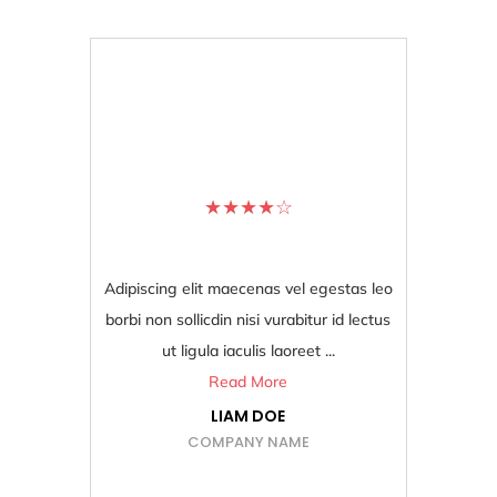
★
★
★
★
☆
"Highly Recommended"
"Bes
Adipiscing elit maecenas vel egestas leo
Adipiscing
borbi non sollicdin nisi vurabitur id lectus
borbi non s
ut ligula iaculis laoreet ...
Read More
LIAM DOE
COMPANY NAME