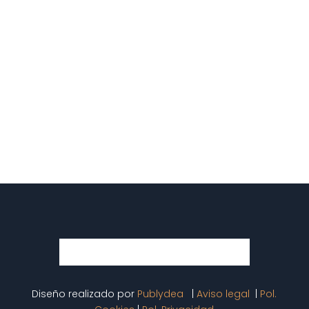
Diseño realizado por
Publydea
|
Aviso legal
|
Pol.