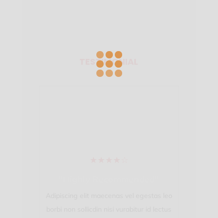
TESTIMONIAL
★
★
★
★
☆
"Highly Recommended"
"Bes
Adipiscing elit maecenas vel egestas leo
Adipiscing
borbi non sollicdin nisi vurabitur id lectus
borbi non s