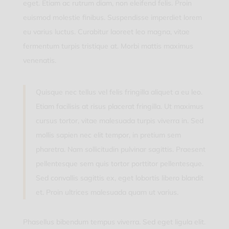
eget. Etiam ac rutrum diam, non eleifend felis. Proin
euismod molestie finibus. Suspendisse imperdiet lorem
eu varius luctus. Curabitur laoreet leo magna, vitae
fermentum turpis tristique at. Morbi mattis maximus
venenatis.
Quisque nec tellus vel felis fringilla aliquet a eu leo.
Etiam facilisis at risus placerat fringilla. Ut maximus
cursus tortor, vitae malesuada turpis viverra in. Sed
mollis sapien nec elit tempor, in pretium sem
pharetra. Nam sollicitudin pulvinar sagittis. Praesent
pellentesque sem quis tortor porttitor pellentesque.
Sed convallis sagittis ex, eget lobortis libero blandit
et. Proin ultrices malesuada quam ut varius.
Phasellus bibendum tempus viverra. Sed eget ligula elit.