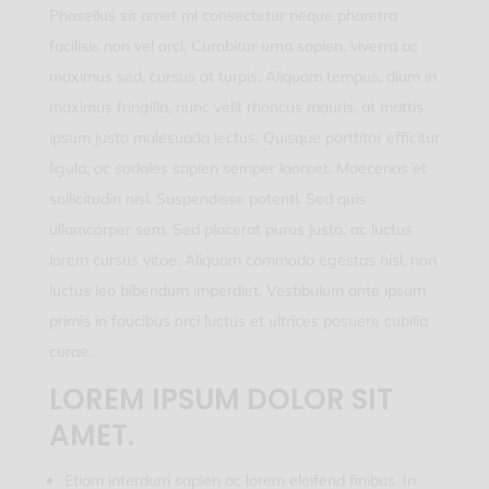
Phasellus sit amet mi consectetur neque pharetra
facilisis non vel orci. Curabitur urna sapien, viverra ac
maximus sed, cursus at turpis. Aliquam tempus, diam in
maximus fringilla, nunc velit rhoncus mauris, at mattis
ipsum justo malesuada lectus. Quisque porttitor efficitur
ligula, ac sodales sapien semper laoreet. Maecenas et
sollicitudin nisi. Suspendisse potenti. Sed quis
ullamcorper sem. Sed placerat purus justo, ac luctus
lorem cursus vitae. Aliquam commodo egestas nisl, non
luctus leo bibendum imperdiet. Vestibulum ante ipsum
primis in faucibus orci luctus et ultrices posuere cubilia
curae.
LOREM IPSUM DOLOR SIT
AMET.
Etiam interdum sapien ac lorem eleifend finibus. In