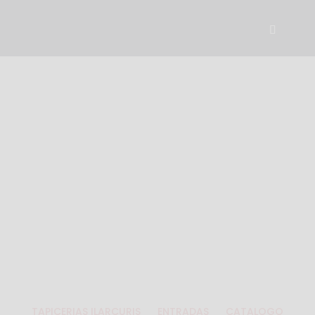
LOREM IPSUM DOLOR
SIT AMET,
ADIPISCING LACUS
CONSEQUAT
TAPICERIAS ILARCURIS
ENTRADAS
CATALOGO
5
5