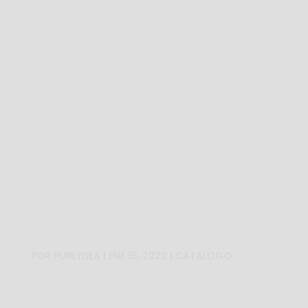
5
LOREM IPSUM DOLOR SIT AMET, ADIPISCING LACUS
CONSEQUAT
POR
PUBLYDEA
|
ENE 15, 2022
|
CATALOGO