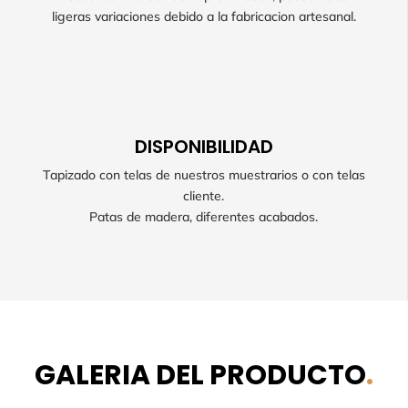
ligeras variaciones debido a la fabricacion artesanal.
artesanal.
DISPONIBILIDAD
DISPONIBILIDAD
Tapizado con telas de nuestros muestrarios o con telas
Tapizado con telas de nuestros muestrarios o con
cliente.
telas cliente. Patas de madera, diferentes
acabados.
Patas de madera, diferentes acabados.
GALERIA DEL PRODUCTO
.