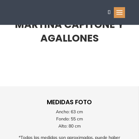
MARTINA CAPITONÉ Y
AGALLONES
MEDIDAS FOTO
MEDIDAS FOTO
Ancho: 63 cm
Ancho: 63 cm
Fondo: 55 cm
Fondo: 55 cm
Alto: 80 cm
Alto: 80 cm
*Todas las medidas son aproximadas, puede haber
*Todas las medidas son aproximadas, puede haber
ligeras variaciones debido a la fabricacion