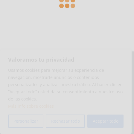
Valoramos tu privacidad
Usamos cookies para mejorar su experiencia de
navegación, mostrarle anuncios o contenidos
personalizados y analizar nuestro tráfico. Al hacer clic en
“Aceptar todo” usted da su consentimiento a nuestro uso
de las cookies.
Diseño realizado por
Publydea
|
Aviso legal
|
Pol.
Más info sobre cookies
Cookies
|
Pol. Privacidad
Personalizar
Rechazar todo
Aceptar todo